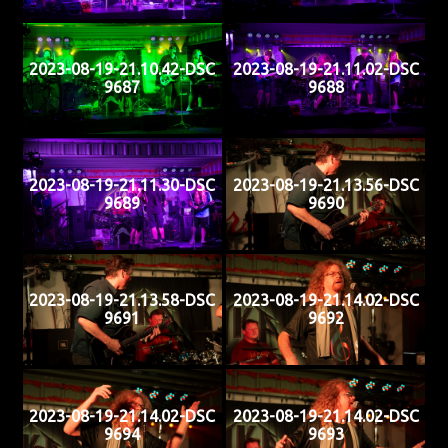
2023-08-19-21.10.42-DSC
2023-08-19-21.11.02-DSC
9687
9688
2023-08-19-21.11.30-DSC
2023-08-19-21.13.56-DSC
9689
9690
2023-08-19-21.13.58-DSC
2023-08-19-21.14.02-DSC
9691
9692
2023-08-19-21.14.02-DSC
2023-08-19-21.14.02-DSC
9694
9693