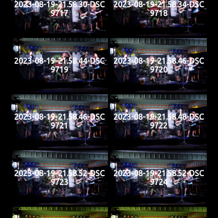
2023-08-19-21.58.30-DSC
2023-08-19-21.58.34-DSC
9717
9718
2023-08-19-21.58.44-DSC
2023-08-19-21.58.46-DSC
9719
9720
2023-08-19-21.58.46-DSC
2023-08-19-21.58.48-DSC
9721
9722
2023-08-19-21.58.52-DSC
2023-08-19-21.58.52-DSC
9723
9724