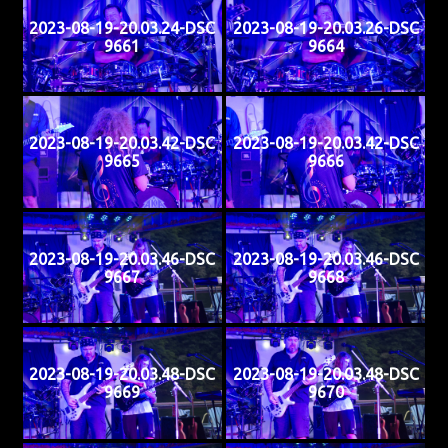
2023-08-19-20.03.24-DSC
2023-08-19-20.03.26-DSC
9661
9664
2023-08-19-20.03.42-DSC
2023-08-19-20.03.42-DSC
9665
9666
2023-08-19-20.03.46-DSC
2023-08-19-20.03.46-DSC
9667
9668
2023-08-19-20.03.48-DSC
2023-08-19-20.03.48-DSC
9669
9670