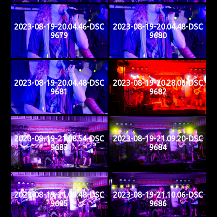
2023-08-19-20.04.46-DSC
2023-08-19-20.04.48-DSC
9679
9680
2023-08-19-20.04.48-DSC
2023-08-19-20.28.06-DSC
9681
9682
2023-08-19-21.08.54-DSC
2023-08-19-21.09.20-DSC
9683
9684
2023-08-19-21.09.48-DSC
2023-08-19-21.10.06-DSC
9685
9686