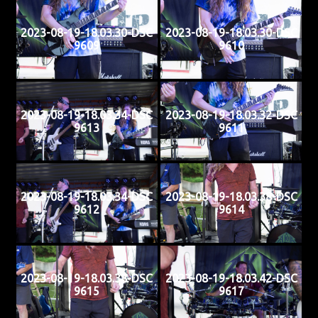
2023-08-19-18.03.30-DSC
2023-08-19-18.03.30-DSC
9609
9610
2023-08-19-18.03.34-DSC
2023-08-19-18.03.32-DSC
9613
9611
2023-08-19-18.03.34-DSC
2023-08-19-18.03.38-DSC
9612
9614
2023-08-19-18.03.38-DSC
2023-08-19-18.03.42-DSC
9615
9617